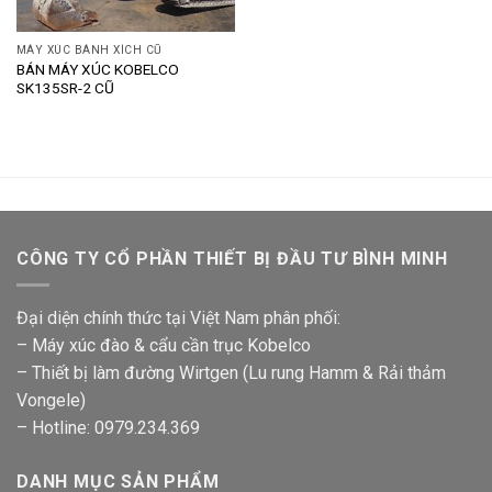
MÁY XÚC BÁNH XÍCH CŨ
BÁN MÁY XÚC KOBELCO
SK135SR-2 CŨ
CÔNG TY CỔ PHẦN THIẾT BỊ ĐẦU TƯ BÌNH MINH
Đại diện chính thức tại Việt Nam phân phối:
– Máy xúc đào & cẩu cần trục Kobelco
– Thiết bị làm đường Wirtgen (Lu rung Hamm & Rải thảm
Vongele)
– Hotline: 0979.234.369
DANH MỤC SẢN PHẨM