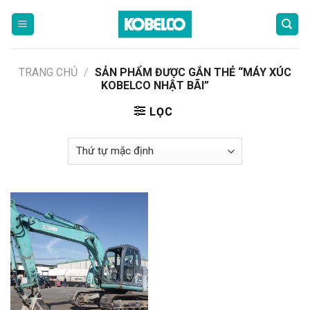
Skip
to
content
TRANG CHỦ
/
SẢN PHẨM ĐƯỢC GẮN THẺ “MÁY XÚC
KOBELCO NHẬT BÃI”
LỌC