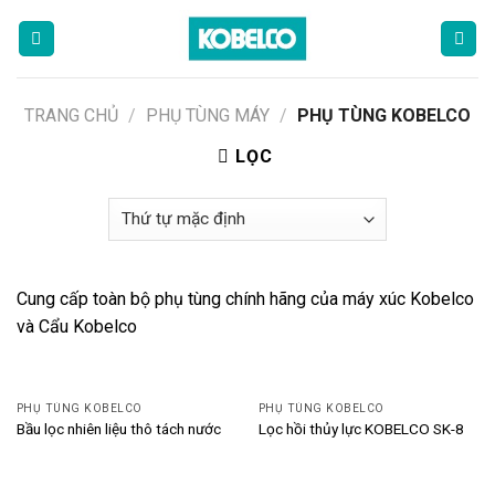
Skip
to
content
TRANG CHỦ
/
PHỤ TÙNG MÁY
/
PHỤ TÙNG KOBELCO
LỌC
Cung cấp toàn bộ phụ tùng chính hãng của máy xúc Kobelco
và Cẩu Kobelco
PHỤ TÙNG KOBELCO
PHỤ TÙNG KOBELCO
Bầu lọc nhiên liệu thô tách nước
Lọc hồi thủy lực KOBELCO SK-8